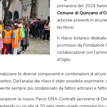
primavera del 2024 hanno 
Comune di Quinzano d’O
arboree presenti in alcune
territorio.
Il rilievo botanico dedicato
promosso da Fondazione C
collaborazione con l’ammi
d’Oglio.
 analizzare le diverse componenti e combinazioni di alcun
tico. Dall’analisi dei rilievi è stato possibile esprimere
ente sempre più condizionato da fattori antropici e fattor
naugurazione le nuovo Parco DNA-Contratti (acronimo di D
stendo su un sito di 30 mila metri quadri compresi tra i