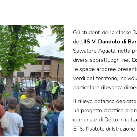
Gli studenti della classe 3
dell’
IIS V. Dandolo di Ba
Salvatore Agliata, nella 
diversi sopralluoghi nel
C
le specie arboree presenti
verdi del territorio, indiv
particolare rilevanza dimen
Il rilievo botanico dedicat
un progetto didattico pro
comunale di Dello in col
ETS, l’Istituto di Istruzio