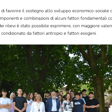
 di favorire il sostegno allo sviluppo economico-sociale de
componenti e combinazioni di alcuni fattori fondamentali 
dei rilievi è stato possibile esprimere, con maggiore vale
ondizionato da fattori antropici e fattori esogeni.